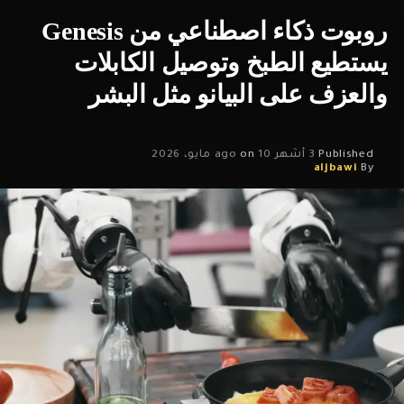
AI Agent — وكيل الذكاء الاصطناعي
روبوت ذكاء اصطناعي من Genesis
وكيل الذكاء الاصطناعي هو نظام أو أداة تستطيع تن
يستطيع الطبخ وتوصيل الكابلات
مهام متعددة نيابة عن المستخدم، وليس فقط الرد
والعزف على البيانو مثل البشر
على الأسئلة.
Published
3 أشهر ago
10 مايو، 2026
on
بدلًا من أن تكتب له سؤالًا فيجيبك، يمكن لوكيل الذك
aljbawi
By
الاصطناعي أن ينفذ سلسلة خطوات مثل:
حجز موعد، ترتيب رحلة، إرسال طلب، تحليل ملف، كتا
كود، اختبار برنامج، أو التعامل مع أدوات وخدمات
مختلفة.
الفكرة الأساسية هنا هي الانتقال من “مساعد يجيب
إلى “مساعد ينفّذ”.